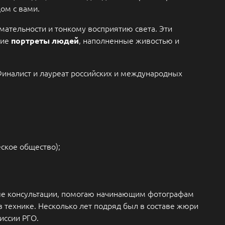
ом с вами.
мательности и тонкому восприятию света. Эти
кие
, наполненные живостью и
портреты людей
иналист и лауреат российских и международных
еское общество);
ые консультации, помогаю начинающим фотографам
в технике. Несколько лет подряд был в составе жюри
миссии РГО.